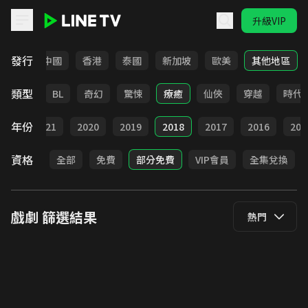
升級VIP
LINE TV - 戲劇
發行
韓國
中國
香港
泰國
新加坡
歐美
其他地區
類型
勵志
BL
奇幻
驚悚
療癒
仙俠
穿越
時代
年份
022
2021
2020
2019
2018
2017
2016
201
資格
全部
免費
部分免費
VIP會員
全集兌換
戲劇
篩選結果
熱門