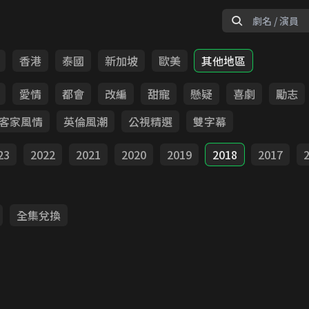
香港
泰國
新加坡
歐美
其他地區
愛情
都會
改編
甜寵
懸疑
喜劇
勵志
客家風情
英倫風潮
公視精選
雙字幕
23
2022
2021
2020
2019
2018
2017
全集兌換