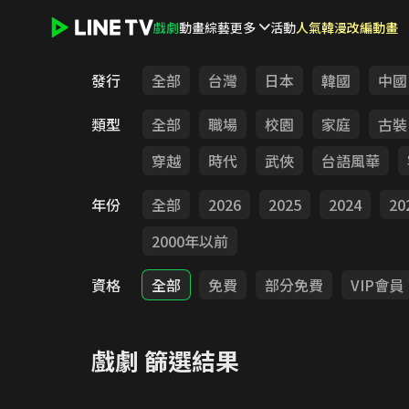
戲劇
動畫
綜藝
更多
活動
人氣韓漫改編動畫
LINE TV - 戲劇
發行
全部
台灣
日本
韓國
中國
類型
全部
職場
校園
家庭
古裝
穿越
時代
武俠
台語風華
年份
全部
2026
2025
2024
20
2000年以前
資格
全部
免費
部分免費
VIP會員
戲劇
篩選結果