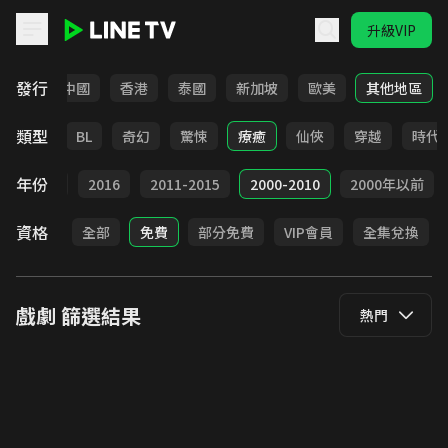
升級VIP
LINE TV - 戲劇
發行
韓國
中國
香港
泰國
新加坡
歐美
其他地區
類型
勵志
BL
奇幻
驚悚
療癒
仙俠
穿越
時代
年份
2017
2016
2011-2015
2000-2010
2000年以前
資格
全部
免費
部分免費
VIP會員
全集兌換
戲劇
篩選結果
熱門