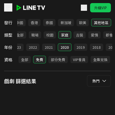
升級VIP
LINE TV - 戲劇
發行
韓國
中國
香港
泰國
新加坡
歐美
其他地區
類型
全部
職場
校園
家庭
古裝
愛情
都會
年份
024
2023
2022
2021
2020
2019
2018
201
資格
全部
免費
部分免費
VIP會員
全集兌換
戲劇
篩選結果
熱門