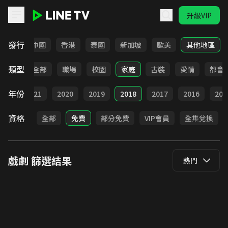
升級VIP
LINE TV - 戲劇
發行
韓國
中國
香港
泰國
新加坡
歐美
其他地區
類型
全部
職場
校園
家庭
古裝
愛情
都會
年份
022
2021
2020
2019
2018
2017
2016
201
資格
全部
免費
部分免費
VIP會員
全集兌換
戲劇
篩選結果
熱門