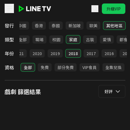
升級VIP
LINE TV - 戲劇
發行
韓國
中國
香港
泰國
新加坡
歐美
其他地區
類型
全部
職場
校園
家庭
古裝
愛情
都會
年份
022
2021
2020
2019
2018
2017
2016
201
資格
全部
免費
部分免費
VIP會員
全集兌換
戲劇
篩選結果
好評