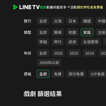
戲劇
動畫
綜藝
更多
活動
請世界吃桌免費看
LINE TV - 戲劇
發行
全部
台灣
日本
韓國
中國
類型
全部
職場
校園
家庭
古裝
穿越
時代
武俠
台語風華
年份
全部
2026
2025
2024
20
2000年以前
資格
全部
免費
部分免費
VIP會員
戲劇
篩選結果