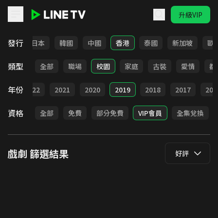
升級VIP
LINE TV - 戲劇
發行
台灣
日本
韓國
中國
香港
泰國
新加坡
歐
類型
全部
職場
校園
家庭
古裝
愛情
都
年份
023
2022
2021
2020
2019
2018
2017
201
資格
全部
免費
部分免費
VIP會員
全集兌換
戲劇
篩選結果
好評