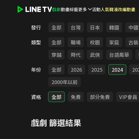
戲劇
動畫
綜藝
更多
活動
人氣韓漫改編動畫
LINE TV - 戲劇
發行
全部
台灣
日本
韓國
中國
類型
全部
職場
校園
家庭
古裝
穿越
時代
武俠
台語風華
年份
全部
2026
2025
2024
20
2000年以前
資格
全部
免費
部分免費
VIP會員
戲劇
篩選結果