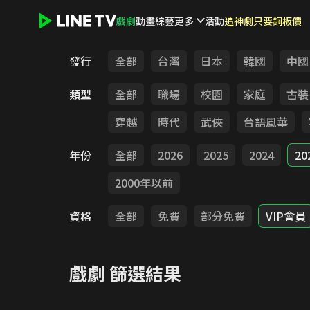
戲劇
動畫
綜藝
更多
活動
追神劇只要銅板價
LINE TV - 戲劇
發行
全部
台灣
日本
韓國
中國
類型
全部
職場
校園
家庭
古裝
穿越
時代
武俠
台語風華
年份
全部
2026
2025
2024
20
2000年以前
資格
全部
免費
部分免費
VIP會員
戲劇
篩選結果