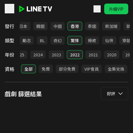
升級VIP
LINE TV - 戲劇
發行
台灣
日本
韓國
中國
香港
泰國
新加坡
歐
類型
喜劇
勵志
BL
奇幻
驚悚
療癒
仙俠
穿越
年份
026
2025
2024
2023
2022
2021
2020
201
資格
全部
免費
部分免費
VIP會員
全集兌換
戲劇
篩選結果
好評