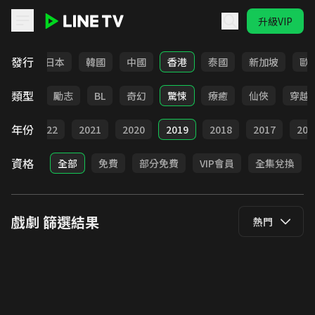
升級VIP
LINE TV - 戲劇
發行
台灣
日本
韓國
中國
香港
泰國
新加坡
歐
類型
喜劇
勵志
BL
奇幻
驚悚
療癒
仙俠
穿越
年份
023
2022
2021
2020
2019
2018
2017
201
資格
全部
免費
部分免費
VIP會員
全集兌換
戲劇
篩選結果
熱門