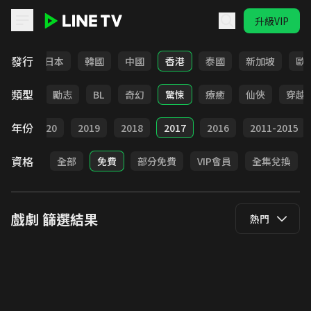
升級VIP
LINE TV - 戲劇
發行
台灣
日本
韓國
中國
香港
泰國
新加坡
歐
類型
喜劇
勵志
BL
奇幻
驚悚
療癒
仙俠
穿越
年份
021
2020
2019
2018
2017
2016
2011-2015
資格
全部
免費
部分免費
VIP會員
全集兌換
戲劇
篩選結果
熱門