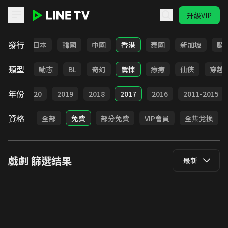
升級VIP
LINE TV - 戲劇
發行
台灣
日本
韓國
中國
香港
泰國
新加坡
歐
類型
喜劇
勵志
BL
奇幻
驚悚
療癒
仙俠
穿越
年份
021
2020
2019
2018
2017
2016
2011-2015
資格
全部
免費
部分免費
VIP會員
全集兌換
戲劇
篩選結果
最新