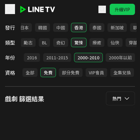
升級VIP
LINE TV - 戲劇
發行
台灣
日本
韓國
中國
香港
泰國
新加坡
歐
類型
喜劇
勵志
BL
奇幻
驚悚
療癒
仙俠
穿越
年份
2017
2016
2011-2015
2000-2010
2000年以前
資格
全部
免費
部分免費
VIP會員
全集兌換
戲劇
篩選結果
熱門