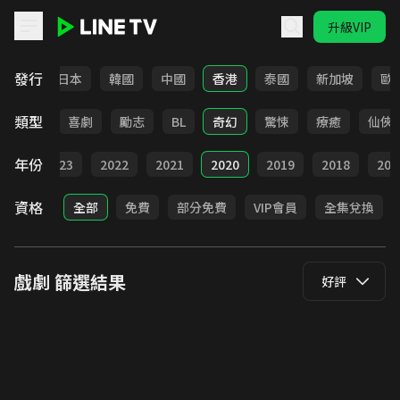
升級VIP
LINE TV - 戲劇
發行
台灣
日本
韓國
中國
香港
泰國
新加坡
歐
類型
懸疑
喜劇
勵志
BL
奇幻
驚悚
療癒
仙俠
年份
024
2023
2022
2021
2020
2019
2018
201
資格
全部
免費
部分免費
VIP會員
全集兌換
戲劇
篩選結果
好評