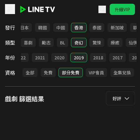
升級VIP
LINE TV - 戲劇
發行
台灣
日本
韓國
中國
香港
泰國
新加坡
歐
類型
懸疑
喜劇
勵志
BL
奇幻
驚悚
療癒
仙俠
年份
023
2022
2021
2020
2019
2018
2017
201
資格
全部
免費
部分免費
VIP會員
全集兌換
戲劇
篩選結果
好評