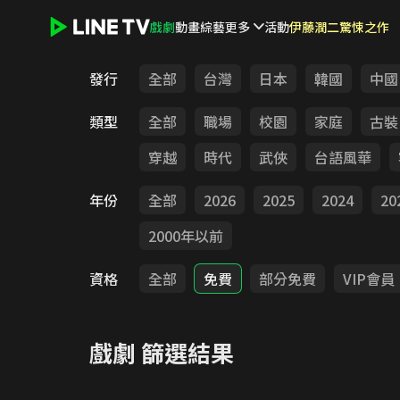
戲劇
動畫
綜藝
更多
活動
伊藤潤二驚悚之作
LINE TV - 戲劇
發行
全部
台灣
日本
韓國
中國
類型
全部
職場
校園
家庭
古裝
穿越
時代
武俠
台語風華
年份
全部
2026
2025
2024
20
2000年以前
資格
全部
免費
部分免費
VIP會員
戲劇
篩選結果