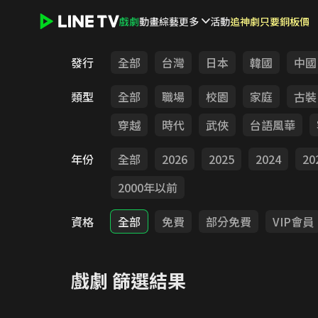
戲劇
動畫
綜藝
更多
活動
追神劇只要銅板價
LINE TV - 戲劇
發行
全部
台灣
日本
韓國
中國
類型
全部
職場
校園
家庭
古裝
穿越
時代
武俠
台語風華
年份
全部
2026
2025
2024
20
2000年以前
資格
全部
免費
部分免費
VIP會員
戲劇
篩選結果