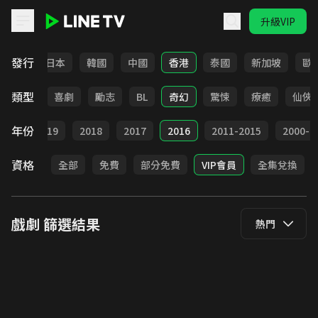
升級VIP
LINE TV - 戲劇
發行
台灣
日本
韓國
中國
香港
泰國
新加坡
歐
類型
懸疑
喜劇
勵志
BL
奇幻
驚悚
療癒
仙俠
年份
020
2019
2018
2017
2016
2011-2015
2000-2
資格
全部
免費
部分免費
VIP會員
全集兌換
戲劇
篩選結果
熱門