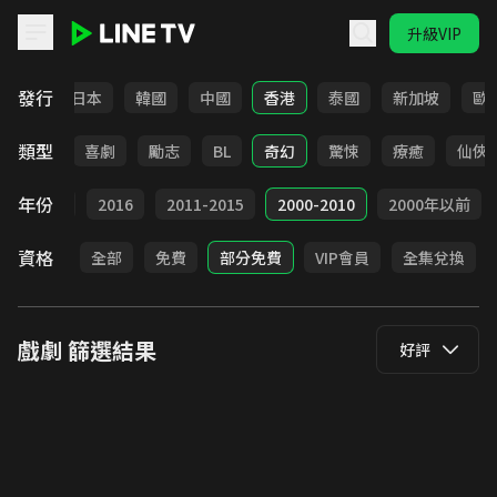
升級VIP
LINE TV - 戲劇
發行
台灣
日本
韓國
中國
香港
泰國
新加坡
歐
類型
懸疑
喜劇
勵志
BL
奇幻
驚悚
療癒
仙俠
年份
2017
2016
2011-2015
2000-2010
2000年以前
資格
全部
免費
部分免費
VIP會員
全集兌換
戲劇
篩選結果
好評