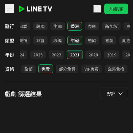
升級VIP
LINE TV - 戲劇
發行
台灣
日本
韓國
中國
香港
泰國
新加坡
歐
類型
古裝
愛情
都會
改編
甜寵
懸疑
喜劇
勵志
年份
025
2024
2023
2022
2021
2020
2019
201
資格
全部
免費
部分免費
VIP會員
全集兌換
戲劇
篩選結果
好評