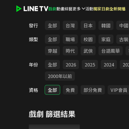
戲劇
動畫
綜藝
更多
活動
獨家日劇全新開播
LINE TV - 戲劇
發行
全部
台灣
日本
韓國
中國
類型
全部
職場
校園
家庭
古裝
穿越
時代
武俠
台語風華
年份
全部
2026
2025
2024
20
2000年以前
資格
全部
免費
部分免費
VIP會員
戲劇
篩選結果