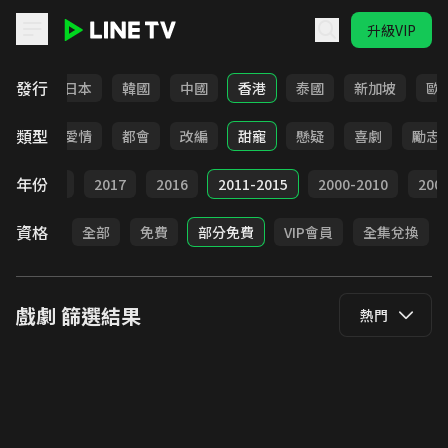
升級VIP
LINE TV - 戲劇
發行
台灣
日本
韓國
中國
香港
泰國
新加坡
歐
類型
古裝
愛情
都會
改編
甜寵
懸疑
喜劇
勵志
年份
9
2018
2017
2016
2011-2015
2000-2010
20
資格
全部
免費
部分免費
VIP會員
全集兌換
戲劇
篩選結果
熱門