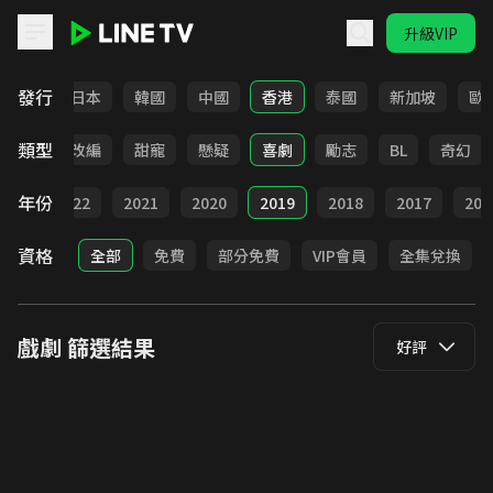
升級VIP
LINE TV - 戲劇
發行
台灣
日本
韓國
中國
香港
泰國
新加坡
歐
類型
都會
改編
甜寵
懸疑
喜劇
勵志
BL
奇幻
年份
023
2022
2021
2020
2019
2018
2017
201
資格
全部
免費
部分免費
VIP會員
全集兌換
戲劇
篩選結果
好評