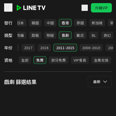
升級VIP
LINE TV - 戲劇
發行
台灣
日本
韓國
中國
香港
泰國
新加坡
歐
類型
都會
改編
甜寵
懸疑
喜劇
勵志
BL
奇幻
年份
9
2018
2017
2016
2011-2015
2000-2010
20
資格
全部
免費
部分免費
VIP會員
全集兌換
戲劇
篩選結果
最新