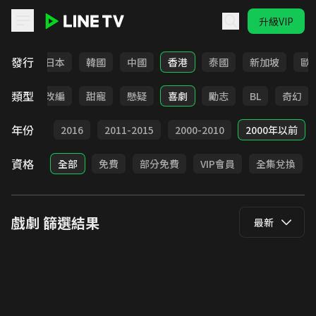
升級VIP
LINE TV - 戲劇
發行
台灣
日本
韓國
中國
香港
泰國
新加坡
歐
類型
都會
改編
甜寵
懸疑
喜劇
勵志
BL
奇幻
年份
2017
2016
2011-2015
2000-2010
2000年以前
資格
全部
免費
部分免費
VIP會員
全集兌換
戲劇
篩選結果
最新