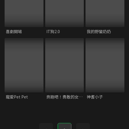
喜劇開場
IT狗2.0
我的野蠻奶奶
寵愛Pet Pet
奔跑吧！勇敢的女人們
神耆小子