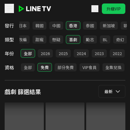
升級VIP
LINE TV - 戲劇
發行
台灣
日本
韓國
中國
香港
泰國
新加坡
歐
類型
都會
改編
甜寵
懸疑
喜劇
勵志
BL
奇幻
年份
全部
2026
2025
2024
2023
2022
資格
全部
免費
部分免費
VIP會員
全集兌換
戲劇
篩選結果
最新