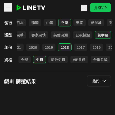
升級VIP
LINE TV - 戲劇
發行
台灣
日本
韓國
中國
香港
泰國
新加坡
歐
類型
俠
台語風華
客家風情
英倫風潮
公視精選
雙字幕
年份
022
2021
2020
2019
2018
2017
2016
201
資格
全部
免費
部分免費
VIP會員
全集兌換
戲劇
篩選結果
熱門