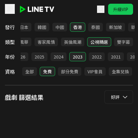
升級VIP
LINE TV - 戲劇
發行
台灣
日本
韓國
中國
香港
泰國
新加坡
歐
類型
俠
台語風華
客家風情
英倫風潮
公視精選
雙字幕
年份
全部
2026
2025
2024
2023
2022
2021
202
資格
全部
免費
部分免費
VIP會員
全集兌換
戲劇
篩選結果
好評