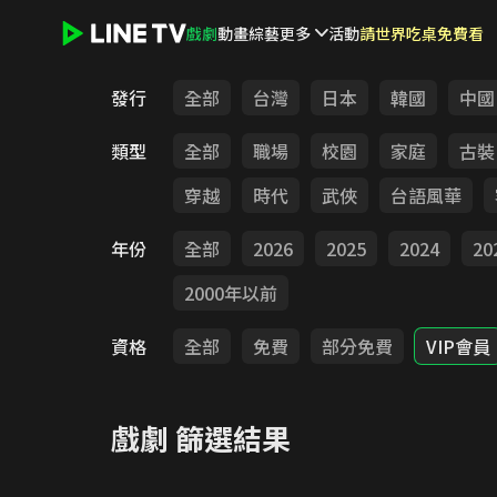
戲劇
動畫
綜藝
更多
活動
請世界吃桌免費看
LINE TV - 戲劇
發行
全部
台灣
日本
韓國
中國
類型
全部
職場
校園
家庭
古裝
穿越
時代
武俠
台語風華
年份
全部
2026
2025
2024
20
2000年以前
資格
全部
免費
部分免費
VIP會員
戲劇
篩選結果