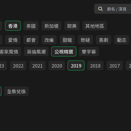
香港
泰國
新加坡
歐美
其他地區
愛情
都會
改編
甜寵
懸疑
喜劇
勵志
客家風情
英倫風潮
公視精選
雙字幕
23
2022
2021
2020
2019
2018
2017
全集兌換