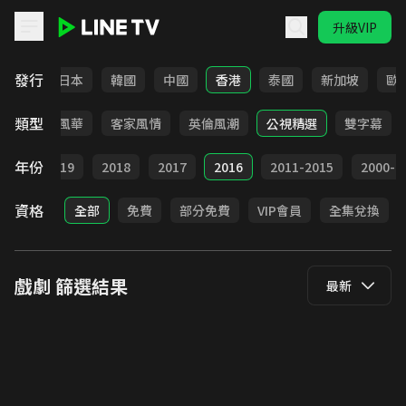
升級VIP
LINE TV - 戲劇
發行
台灣
日本
韓國
中國
香港
泰國
新加坡
歐
類型
俠
台語風華
客家風情
英倫風潮
公視精選
雙字幕
年份
020
2019
2018
2017
2016
2011-2015
2000-2
資格
全部
免費
部分免費
VIP會員
全集兌換
戲劇
篩選結果
最新