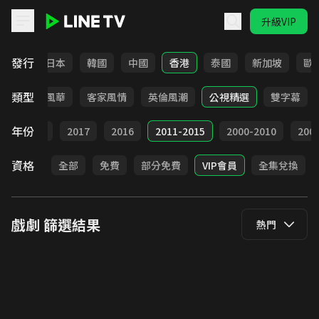
升級VIP
LINE TV - 戲劇
發行
台灣
日本
韓國
中國
香港
泰國
新加坡
歐
類型
俠
台語風華
客家風情
英倫風潮
公視精選
雙字幕
年份
9
2018
2017
2016
2011-2015
2000-2010
20
資格
全部
免費
部分免費
VIP會員
全集兌換
戲劇
篩選結果
熱門