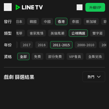
升級VIP
LINE TV - 戲劇
發行
台灣
日本
韓國
中國
香港
泰國
新加坡
歐
類型
俠
台語風華
客家風情
英倫風潮
公視精選
雙字幕
年份
9
2018
2017
2016
2011-2015
2000-2010
20
資格
全部
免費
部分免費
VIP會員
全集兌換
戲劇
篩選結果
熱門