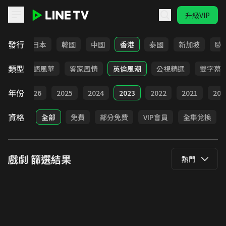
升級VIP
LINE TV - 戲劇
發行
台灣
日本
韓國
中國
香港
泰國
新加坡
歐
類型
武俠
台語風華
客家風情
英倫風潮
公視精選
雙字幕
年份
全部
2026
2025
2024
2023
2022
2021
202
資格
全部
免費
部分免費
VIP會員
全集兌換
戲劇
篩選結果
熱門