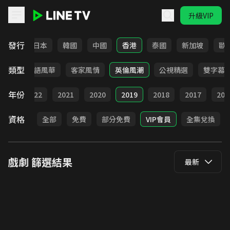
升級VIP
LINE TV - 戲劇
發行
台灣
日本
韓國
中國
香港
泰國
新加坡
歐
類型
武俠
台語風華
客家風情
英倫風潮
公視精選
雙字幕
年份
023
2022
2021
2020
2019
2018
2017
201
資格
全部
免費
部分免費
VIP會員
全集兌換
戲劇
篩選結果
最新