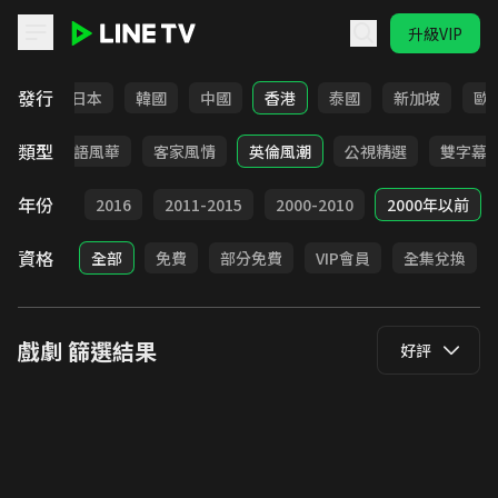
升級VIP
LINE TV - 戲劇
發行
台灣
日本
韓國
中國
香港
泰國
新加坡
歐
類型
武俠
台語風華
客家風情
英倫風潮
公視精選
雙字幕
年份
2017
2016
2011-2015
2000-2010
2000年以前
資格
全部
免費
部分免費
VIP會員
全集兌換
戲劇
篩選結果
好評