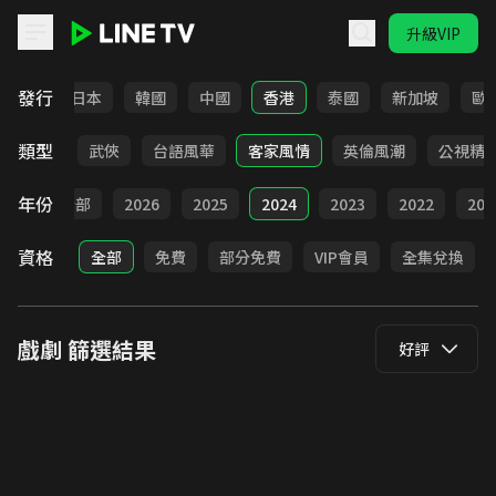
升級VIP
LINE TV - 戲劇
發行
台灣
日本
韓國
中國
香港
泰國
新加坡
歐
類型
時代
武俠
台語風華
客家風情
英倫風潮
公視精
年份
全部
2026
2025
2024
2023
2022
202
資格
全部
免費
部分免費
VIP會員
全集兌換
戲劇
篩選結果
好評