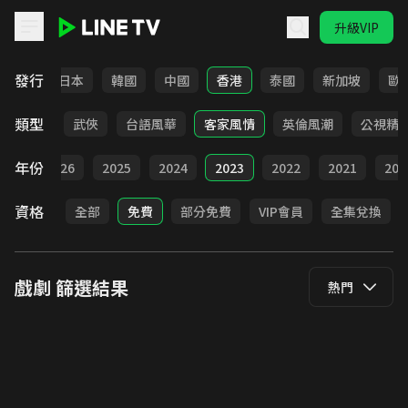
升級VIP
LINE TV - 戲劇
發行
台灣
日本
韓國
中國
香港
泰國
新加坡
歐
類型
時代
武俠
台語風華
客家風情
英倫風潮
公視精
年份
全部
2026
2025
2024
2023
2022
2021
202
資格
全部
免費
部分免費
VIP會員
全集兌換
戲劇
篩選結果
熱門