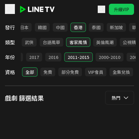
升級VIP
LINE TV - 戲劇
發行
台灣
日本
韓國
中國
香港
泰國
新加坡
歐
類型
時代
武俠
台語風華
客家風情
英倫風潮
公視精
年份
9
2018
2017
2016
2011-2015
2000-2010
20
資格
全部
免費
部分免費
VIP會員
全集兌換
戲劇
篩選結果
熱門