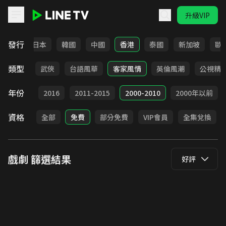
升級VIP
LINE TV - 戲劇
發行
台灣
日本
韓國
中國
香港
泰國
新加坡
歐
類型
時代
武俠
台語風華
客家風情
英倫風潮
公視精
年份
2017
2016
2011-2015
2000-2010
2000年以前
資格
全部
免費
部分免費
VIP會員
全集兌換
戲劇
篩選結果
好評