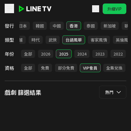
升級VIP
LINE TV - 戲劇
發行
台灣
日本
韓國
中國
香港
泰國
新加坡
歐
類型
仙俠
穿越
時代
武俠
台語風華
客家風情
英倫風
年份
全部
2026
2025
2024
2023
2022
資格
全部
免費
部分免費
VIP會員
全集兌換
戲劇
篩選結果
熱門