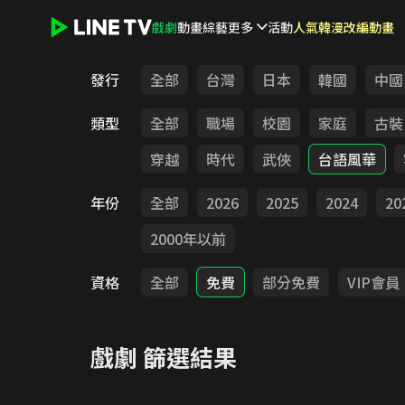
戲劇
動畫
綜藝
更多
活動
人氣韓漫改編動畫
LINE TV - 戲劇
發行
全部
台灣
日本
韓國
中國
類型
全部
職場
校園
家庭
古裝
穿越
時代
武俠
台語風華
年份
全部
2026
2025
2024
20
2000年以前
資格
全部
免費
部分免費
VIP會員
戲劇
篩選結果