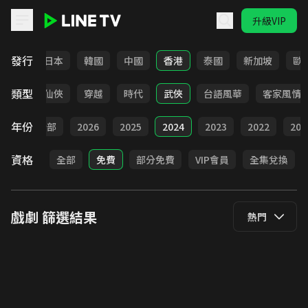
升級VIP
LINE TV - 戲劇
發行
台灣
日本
韓國
中國
香港
泰國
新加坡
歐
類型
療癒
仙俠
穿越
時代
武俠
台語風華
客家風情
年份
全部
2026
2025
2024
2023
2022
202
資格
全部
免費
部分免費
VIP會員
全集兌換
戲劇
篩選結果
熱門