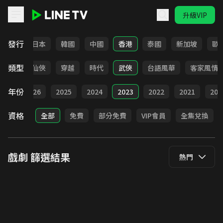
升級VIP
LINE TV - 戲劇
發行
台灣
日本
韓國
中國
香港
泰國
新加坡
歐
類型
療癒
仙俠
穿越
時代
武俠
台語風華
客家風情
年份
全部
2026
2025
2024
2023
2022
2021
202
資格
全部
免費
部分免費
VIP會員
全集兌換
戲劇
篩選結果
熱門