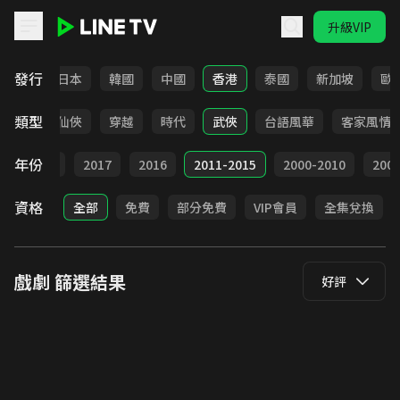
升級VIP
LINE TV - 戲劇
發行
台灣
日本
韓國
中國
香港
泰國
新加坡
歐
類型
療癒
仙俠
穿越
時代
武俠
台語風華
客家風情
年份
9
2018
2017
2016
2011-2015
2000-2010
20
資格
全部
免費
部分免費
VIP會員
全集兌換
戲劇
篩選結果
好評