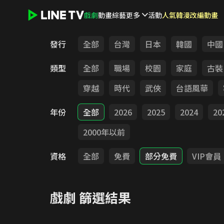
戲劇
動畫
綜藝
更多
活動
人氣韓漫改編動畫
LINE TV - 戲劇
發行
全部
台灣
日本
韓國
中國
類型
全部
職場
校園
家庭
古裝
穿越
時代
武俠
台語風華
年份
全部
2026
2025
2024
20
2000年以前
資格
全部
免費
部分免費
VIP會員
戲劇
篩選結果