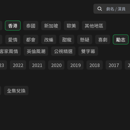
香港
泰國
新加坡
歐美
其他地區
愛情
都會
改編
甜寵
懸疑
喜劇
勵志
客家風情
英倫風潮
公視精選
雙字幕
23
2022
2021
2020
2019
2018
2017
全集兌換