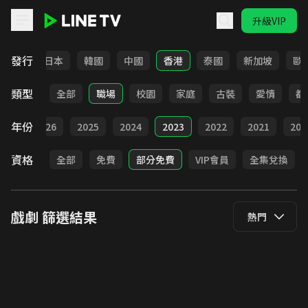
升級VIP
LINE TV - 戲劇
發行
台灣
日本
韓國
中國
香港
泰國
新加坡
歐
類型
全部
職場
校園
家庭
古裝
愛情
都
年份
全部
2026
2025
2024
2023
2022
2021
202
資格
全部
免費
部分免費
VIP會員
全集兌換
戲劇
篩選結果
熱門