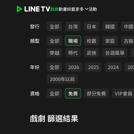
戲劇
動畫
綜藝
更多
活動
LINE TV - 戲劇
發行
全部
台灣
日本
韓國
中國
類型
全部
職場
校園
家庭
古裝
穿越
時代
武俠
台語風華
年份
全部
2026
2025
2024
20
2000年以前
資格
全部
免費
部分免費
VIP會員
戲劇
篩選結果