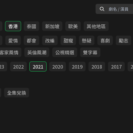
香港
泰國
新加坡
歐美
其他地區
愛情
都會
改編
甜寵
懸疑
喜劇
勵志
客家風情
英倫風潮
公視精選
雙字幕
23
2022
2021
2020
2019
2018
2017
全集兌換