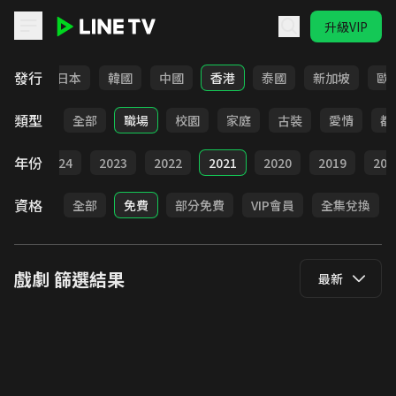
升級VIP
LINE TV - 戲劇
發行
台灣
日本
韓國
中國
香港
泰國
新加坡
歐
類型
全部
職場
校園
家庭
古裝
愛情
都
年份
025
2024
2023
2022
2021
2020
2019
201
資格
全部
免費
部分免費
VIP會員
全集兌換
戲劇
篩選結果
最新